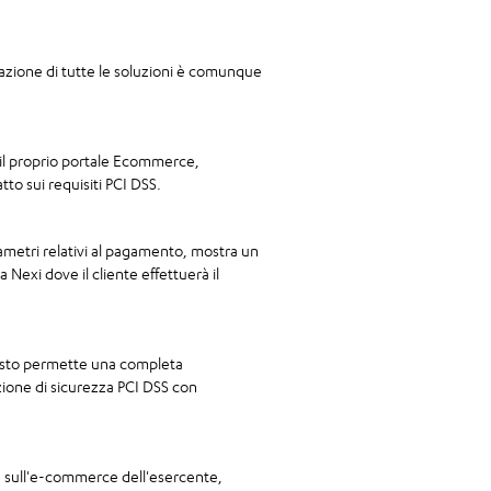
grazione di tutte le soluzioni è comunque
 il proprio portale Ecommerce,
o sui requisiti PCI DSS.
rametri relativi al pagamento, mostra un
 Nexi dove il cliente effettuerà il
Questo permette una completa
zione di sicurezza PCI DSS con
ta sull'e-commerce dell'esercente,