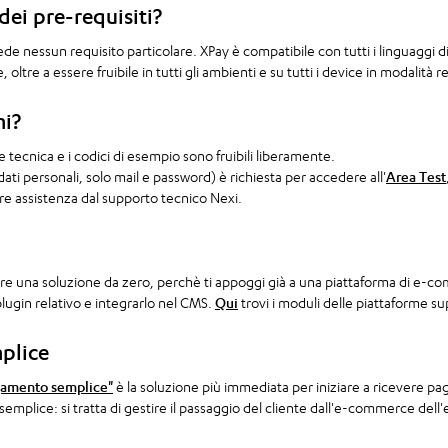
dei pre-requisiti?
ede nessun requisito particolare. XPay è compatibile con tutti i linguaggi
oltre a essere fruibile in tutti gli ambienti e su tutti i device in modalità 
mi?
tecnica e i codici di esempio sono fruibili liberamente.
ati personali, solo mail e password) è richiesta per accedere all'
Area Test
ere assistenza dal supporto tecnico Nexi.
e una soluzione da zero, perchè ti appoggi già a una piattaforma di e-co
 plugin relativo e integrarlo nel CMS.
Qui
trovi i moduli delle piattaforme s
plice
gamento semplice"
è la soluzione più immediata per iniziare a ricevere pag
mplice: si tratta di gestire il passaggio del cliente dall'e-commerce dell