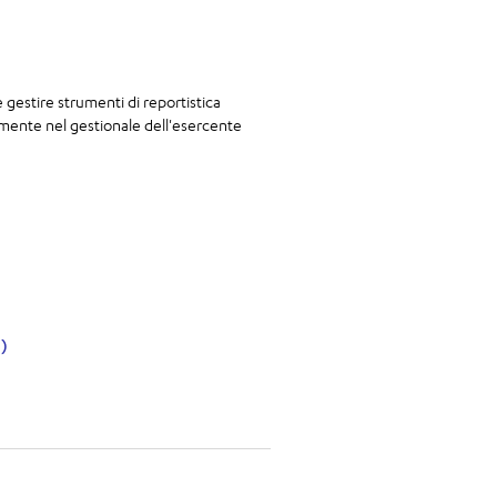
 gestire strumenti di reportistica
amente nel gestionale dell'esercente
)