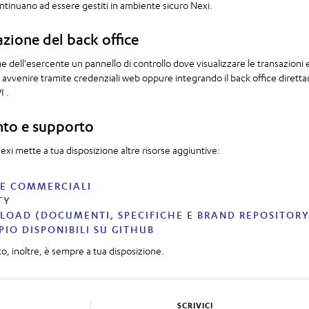
continuano ad essere gestiti in ambiente sicuro Nexi.
azione del back office
e dell'esercente un pannello di controllo dove visualizzare le transazioni e
avvenire tramite credenziali web oppure integrando il back office dirett
I .
to e supporto
exi mette a tua disposizione altre risorse aggiuntive:
 E COMMERCIALI
TY
LOAD (DOCUMENTI, SPECIFICHE E BRAND REPOSITORY
PIO DISPONIBILI SU GITHUB
co, inoltre, è sempre a tua disposizione.
SCRIVICI