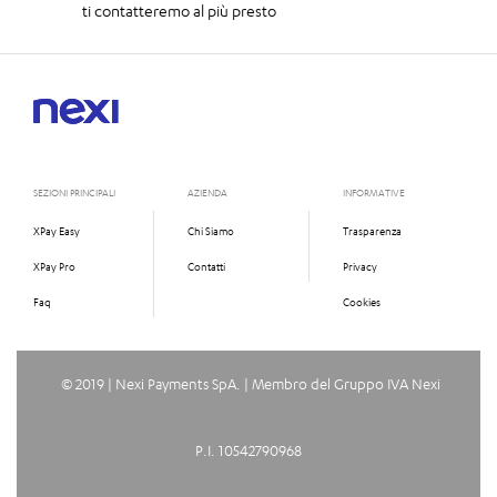
ti contatteremo al più presto
SEZIONI PRINCIPALI
AZIENDA
INFORMATIVE
XPay Easy
Chi Siamo
Trasparenza
XPay Pro
Contatti
Privacy
Faq
Cookies
© 2019 | Nexi Payments SpA. | Membro del Gruppo IVA Nexi
P.I. 10542790968