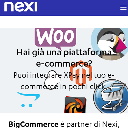
test2
Schede primarie
m
Hai già una piattaforma
e-commerce?
Puoi integrare XPay nel tuo e-
commerce in pochi click.
BigCommerce
è partner di Nexi,